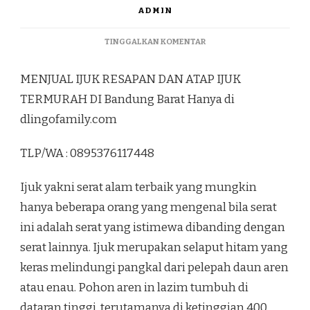
ADMIN
PADA
TINGGALKAN KOMENTAR
MENJUAL
IJUK
MENJUAL IJUK RESAPAN DAN ATAP IJUK
RESAPAN
DAN
TERMURAH DI Bandung Barat Hanya di
ATAP
dlingofamily.com
IJUK
TERMURAH
DI
TLP/WA : 0895376117448
BANDUNG
BARAT
Ijuk yakni serat alam terbaik yang mungkin
hanya beberapa orang yang mengenal bila serat
ini adalah serat yang istimewa dibanding dengan
serat lainnya. Ijuk merupakan selaput hitam yang
keras melindungi pangkal dari pelepah daun aren
atau enau. Pohon aren in lazim tumbuh di
dataran tinggi, terutamanya di ketinggian 400