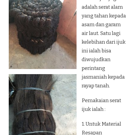
adalah serat alam
yang tahan kepada
asam dan garam
air laut. Satu lagi
kelebihan dari ijuk
ini ialah bisa
diwujudkan
perintang
jasmaniah kepada
rayap tanah.
Pemakaian serat
ijuk ialah :
1. Untuk Material
Resapan