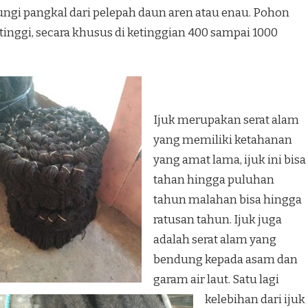
ungi pangkal dari pelepah daun aren atau enau. Pohon
inggi, secara khusus di ketinggian 400 sampai 1000
Ijuk merupakan serat alam
yang memiliki ketahanan
yang amat lama, ijuk ini bisa
tahan hingga puluhan
tahun malahan bisa hingga
ratusan tahun. Ijuk juga
adalah serat alam yang
bendung kepada asam dan
garam air laut. Satu lagi
kelebihan dari ijuk