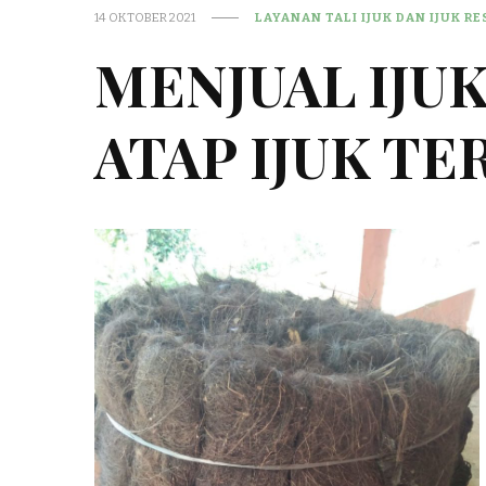
14 OKTOBER 2021
LAYANAN TALI IJUK DAN IJUK R
MENJUAL IJU
ATAP IJUK TE