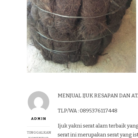
MENJUAL IJUK RESAPAN DAN ATAP
TLP/WA : 0895376117448
ADMIN
Ijuk yakni serat alam terbaik y
TINGGALKAN
serat ini merupakan serat yang i