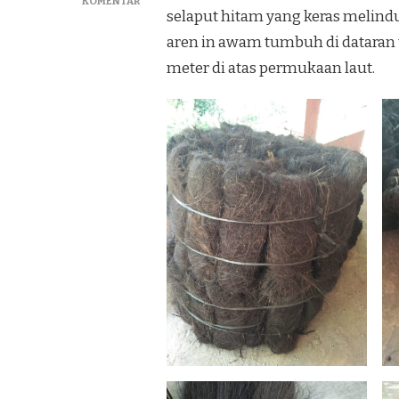
PADA
KOMENTAR
selaput hitam yang keras melind
MENJUAL
IJUK
aren in awam tumbuh di dataran t
RESAPAN
meter di atas permukaan laut.
DAN
ATAP
IJUK
TERBAIK
DI
NGASEM