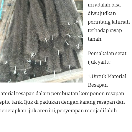
ini adalah bisa
diwujudkan
perintang lahiriah
terhadap rayap
tanah.
Pemakaian serat
ijuk yaitu :
1. Untuk Material
Resapan
i material resapan dalam pembuatan komponen resapan
ptic tank. Ijuk di padukan dengan karang resapan dan
enerapkan ijuk aren ini, penyerapan menjadi labih