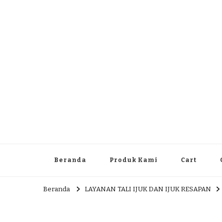
Dlingo Family
Pemasar Dan Produsen Produk Rakyat Dlingo Bantul Yog
Beranda
Produk Kami
Cart
Beranda
LAYANAN TALI IJUK DAN IJUK RESAPAN