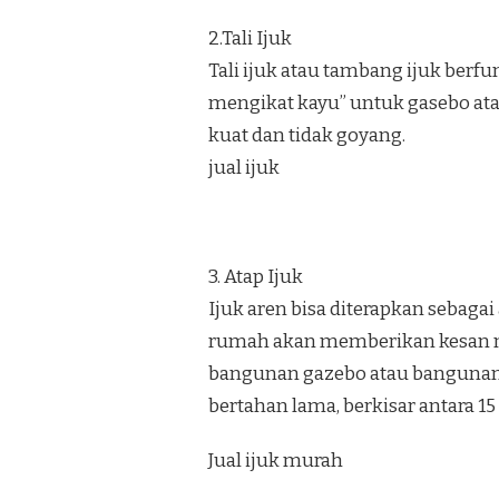
2.Tali Ijuk
Tali ijuk atau tambang ijuk berf
mengikat kayu” untuk gasebo at
kuat dan tidak goyang.
jual ijuk
3. Atap Ijuk
Ijuk aren bisa diterapkan sebaga
rumah akan memberikan kesan nat
bangunan gazebo atau bangunan u
bertahan lama, berkisar antara 15
Jual ijuk murah