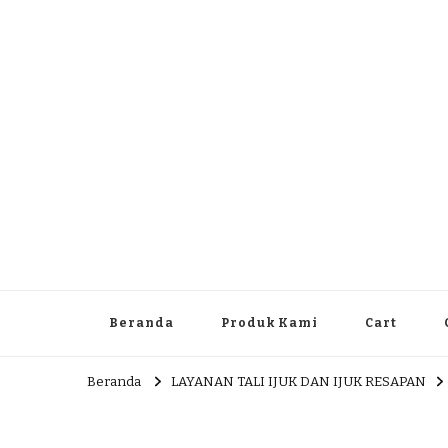
Dlingo Family
Pemasar Dan Produsen Produk Rakyat Dlingo Bantul Yog
Beranda
Produk Kami
Cart
Beranda
LAYANAN TALI IJUK DAN IJUK RESAPAN