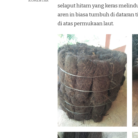
PADA
KOMENTAR
selaput hitam yang keras melind
JUAL
IJUK
aren in biasa tumbuh di dataran 
RESAPAN
di atas permukaan laut.
DAN
ATAP
IJUK
MURAH
DI
REMBANG