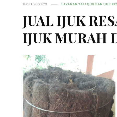
14 OKTOBER 2021
LAYANAN TALI IJUK DAN IJUK R
JUAL IJUK RE
IJUK MURAH 