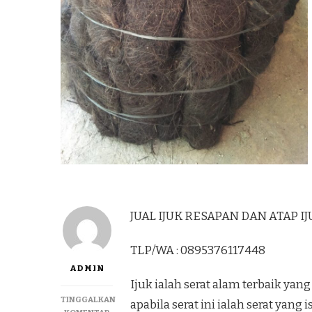
JUAL IJUK RESAPAN DAN ATAP IJ
TLP/WA : 0895376117448
ADMIN
Ijuk ialah serat alam terbaik y
TINGGALKAN
apabila serat ini ialah serat yan