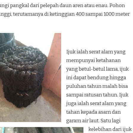
ungi pangkal dari pelepah daun aren atau enau. Pohon
tinggi, terutamanya di ketinggian 400 sampai 1000 meter
Ijuk ialah serat alam yang
mempunyai ketahanan
yang betul-betul lama, ijuk
ini dapat bendung hingga
puluhan tahun malah bisa
sampai ratusan tahun. Ijuk
juga ialah serat alam yang
tahan kepada asam dan
garam air laut. Satu lagi
kelebihan dari ijuk