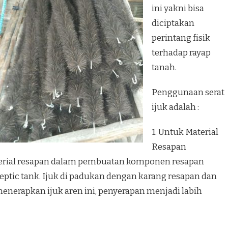
ini yakni bisa
diciptakan
perintang fisik
terhadap rayap
tanah.
Penggunaan serat
ijuk adalah :
1. Untuk Material
Resapan
aterial resapan dalam pembuatan komponen resapan
ptic tank. Ijuk di padukan dengan karang resapan dan
enerapkan ijuk aren ini, penyerapan menjadi labih