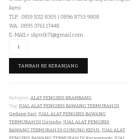
kami
TLP : 0819 1012 8305 | 0896 8753 9808
WA : 0895 3761 17448
E-MAIL=
skjmtk71@gmail.com
Kuantitas
JUAL
ALAT
TAMBAH KE KERANJANG
PENGIRIS
BRAMBANG
TERMURAH
DI
Kategori:
ALAT PENGIRIS BRAMBANG
Tag:
JUAL ALAT PENGIRIS BAWANG TERMURAH DI
GUNUNG
Gedang Sari
,
JUAL ALAT PENGIRIS BAWANG
KIDUL
TERMURAH DI Girisubo
,
JUAL ALAT PENGIRIS
BAWANG TERMURAH DI GUNUNG KIDUL
,
JUAL ALAT
PENGIRIS BAWANG TERMURAH DI Karangmojo
,
JUAL