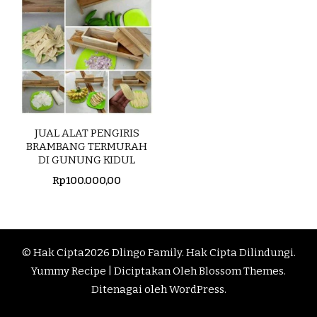
JUAL ALAT PENGIRIS
BRAMBANG TERMURAH
DI GUNUNG KIDUL
Rp
100.000,00
© Hak Cipta2026
Dlingo Family
. Hak Cipta Dilindungi.
Yummy Recipe | Diciptakan Oleh
Blossom Themes
.
Ditenagai oleh
WordPress
.