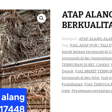
ATAP ALAN
BERKUALIT
Kategori:
ATAP ALANG ALA
Tag:
JUAL ATAP IJUK / TALI 
batok kelapa termurah di 
termurah di kec banguntap
TERMURAH DI KEC CAWAS
,
Depok
,
JUAL BRIKET TERMU
termurah di kec Jetis
,
Jual 
Prambanan
,
JUAL TANGGA 
jogja
,
Persewaan peralatan p