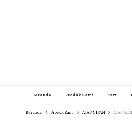
Dlingo Family
Pemasar Dan Produsen Produk Rakyat Dlingo Bantul Yog
Beranda
Produk Kami
Cart
Beranda
Produk Kami
ATAP NIPAH
ATAP AL