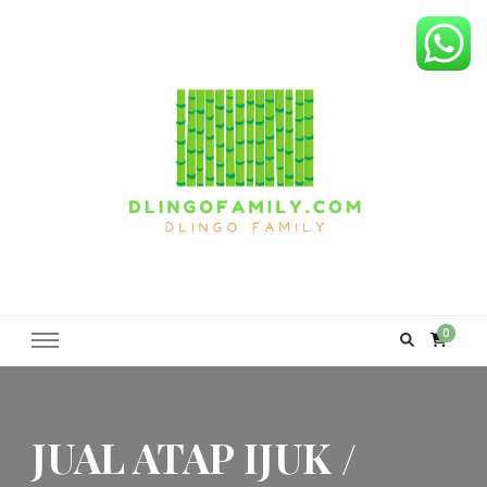
Dlingo Family
Pemasar Dan Produsen Produk Rakyat Dlingo Bantul Yogyakarta
0
JUAL ATAP IJUK /