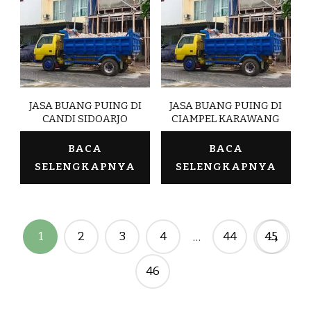
JASA BUANG PUING DI
JASA BUANG PUING DI
CANDI SIDOARJO
CIAMPEL KARAWANG
BACA
BACA
SELENGKAPNYA
SELENGKAPNYA
→
1
2
3
4
44
45
…
46