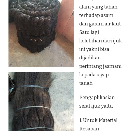
alam yang tahan
terhadap asam
dan garam air laut.
Satu lagi
kelebihan dari ijuk
ini yakni bisa
dijadikan
perintang jasmani
kepada rayap
tanah.
Pengaplikasian
serat ijuk yaitu :
1. Untuk Material
Resapan