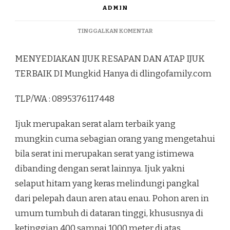
ADMIN
PADA
TINGGALKAN KOMENTAR
MENYEDIAKAN
IJUK
MENYEDIAKAN IJUK RESAPAN DAN ATAP IJUK
RESAPAN
DAN
TERBAIK DI Mungkid Hanya di dlingofamily.com
ATAP
IJUK
TLP/WA : 0895376117448
TERBAIK
DI
MUNGKID
Ijuk merupakan serat alam terbaik yang
mungkin cuma sebagian orang yang mengetahui
bila serat ini merupakan serat yang istimewa
dibanding dengan serat lainnya. Ijuk yakni
selaput hitam yang keras melindungi pangkal
dari pelepah daun aren atau enau. Pohon aren in
umum tumbuh di dataran tinggi, khususnya di
ketinggian 400 sampai 1000 meter di atas