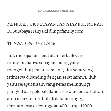
PADA
TINGGALKAN KOMENTAR
MENJUAL
IJUK
MENJUAL IJUK RESAPAN DAN ATAP IJUK MURAH
RESAPAN
DAN
DI Surabaya Hanya di dlingofamily.com
ATAP
IJUK
TLP/WA : 0895376117448
MURAH
DI
SURABAYA
Ijuk merupakan serat alam terbaik yang
mungkin hanya sebagian orang yang
mengetahui jikalau serat ini yaitu serat yang
istimewa dibanding dengan serat lainnya. Ijuk
yaitu selaput hitam yang keras melindungi
pangkal dari pelepah daun aren atau enau. Pohon
aren in lazim tumbuh di dataran tinggi,
terutamanya di ketinggian 400 sampai 1000