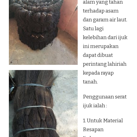
alam yang tahan
terhadap asam
dan garam air laut.
Satu lagi
kelebihan dari ijuk
ini merupakan
dapat dibuat
perintang lahiriah
kepada rayap
tanah.
Penggunaan serat
ijuk ialah :
1. Untuk Material
Resapan