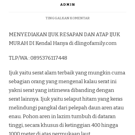
ADMIN
PADA
TINGGALKAN KOMENTAR
MENYEDIAKAN
IJUK
MENYEDIAKAN IJUK RESAPAN DAN ATAP IJUK
RESAPAN
DAN
MURAH DI Kendal Hanya di dlingofamily.com
ATAP
IJUK
TLP/WA : 0895376117448
MURAH
DI
KENDAL
Ijuk yaitu serat alam terbaik yang mungkin cuma
sebagian orang yang mengenal kalau serat ini
yakni serat yang istimewa dibanding dengan
serat lainnya. Ijuk yaitu selaput hitam yang keras
melindungi pangkal dari pelepah daun aren atau
enau. Pohon aren in lazim tumbuh di dataran
tinggi, secara khusus di ketinggian 400 hingga
1000 meter di atas permukaan laut.