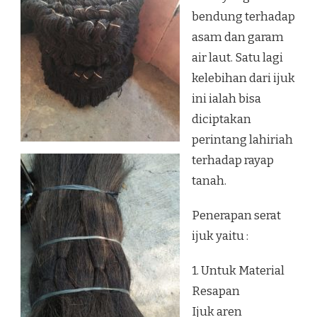
bendung terhadap
asam dan garam
air laut. Satu lagi
kelebihan dari ijuk
ini ialah bisa
diciptakan
perintang lahiriah
terhadap rayap
tanah.
Penerapan serat
ijuk yaitu :
1. Untuk Material
Resapan
Ijuk aren