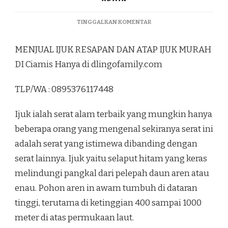
PADA
TINGGALKAN KOMENTAR
MENJUAL
IJUK
MENJUAL IJUK RESAPAN DAN ATAP IJUK MURAH
RESAPAN
DAN
DI Ciamis Hanya di dlingofamily.com
ATAP
IJUK
TLP/WA : 0895376117448
MURAH
DI
CIAMIS
Ijuk ialah serat alam terbaik yang mungkin hanya
beberapa orang yang mengenal sekiranya serat ini
adalah serat yang istimewa dibanding dengan
serat lainnya. Ijuk yaitu selaput hitam yang keras
melindungi pangkal dari pelepah daun aren atau
enau. Pohon aren in awam tumbuh di dataran
tinggi, terutama di ketinggian 400 sampai 1000
meter di atas permukaan laut.