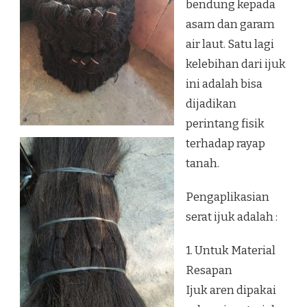
bendung kepada
asam dan garam
air laut. Satu lagi
kelebihan dari ijuk
ini adalah bisa
dijadikan
perintang fisik
terhadap rayap
tanah.
Pengaplikasian
serat ijuk adalah :
1. Untuk Material
Resapan
Ijuk aren dipakai