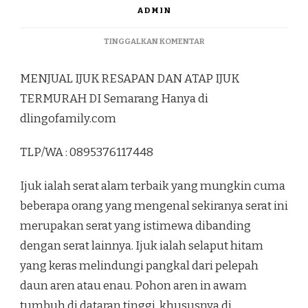
ADMIN
PADA
TINGGALKAN KOMENTAR
MENJUAL
IJUK
MENJUAL IJUK RESAPAN DAN ATAP IJUK
RESAPAN
DAN
TERMURAH DI Semarang Hanya di
ATAP
dlingofamily.com
IJUK
TERMURAH
DI
TLP/WA : 0895376117448
SEMARANG
Ijuk ialah serat alam terbaik yang mungkin cuma
beberapa orang yang mengenal sekiranya serat ini
merupakan serat yang istimewa dibanding
dengan serat lainnya. Ijuk ialah selaput hitam
yang keras melindungi pangkal dari pelepah
daun aren atau enau. Pohon aren in awam
tumbuh di dataran tinggi, khususnya di