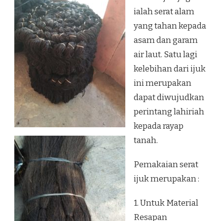
ialah serat alam
yang tahan kepada
asam dan garam
air laut. Satu lagi
kelebihan dari ijuk
ini merupakan
dapat diwujudkan
perintang lahiriah
kepada rayap
tanah.
Pemakaian serat
ijuk merupakan :
1. Untuk Material
Resapan