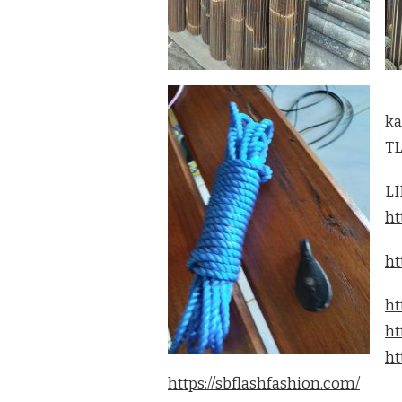
k
TL
LI
ht
ht
ht
ht
ht
https://sbflashfashion.com/