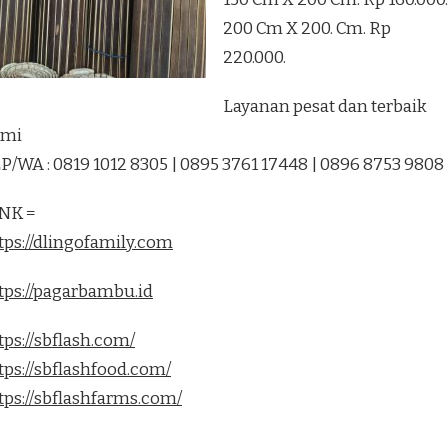
200 Cm X 200. Cm. Rp
220.000.
Layanan pesat dan terbaik
ami
P/WA : 0819 1012 8305 | 0895 3761 17448 | 0896 8753 9808
NK =
tps://dlingofamily.com
tps://pagarbambu.id
tps://sbflash.com/
tps://sbflashfood.com/
tps://sbflashfarms.com/