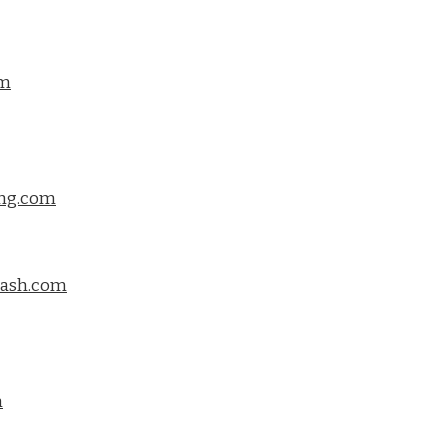
om
ing.com
flash.com
m