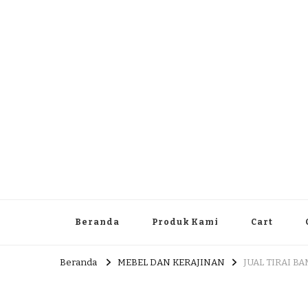
Dlingo Family
Pemasar Dan Produsen Produk Rakyat Dlingo Bantul Yog
Beranda
Produk Kami
Cart
Beranda
MEBEL DAN KERAJINAN
JUAL TIRAI B