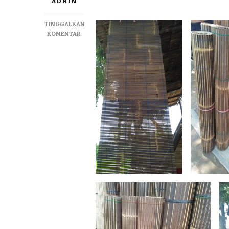
ADMIN
TINGGALKAN
PADA
KOMENTAR
JUAL
TIRAI
BAMBU
BAMBU
HITAM
TERMURAH
KEBAYORAN
BARU