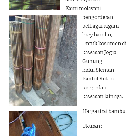
Kami melayani
pengorderan
pelbagai ragam
krey bambu,
Untuk kosumen di
kawasan Jogja,
Gunung
kidul,Sleman
Bantul Kulon
progo dan
kawasan lainnya.
Harga tirai bambu.
Ukuran :