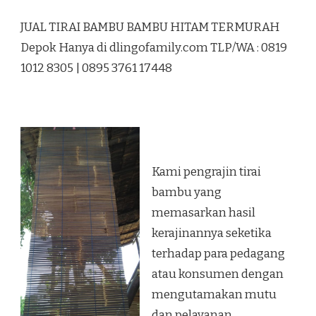
JUAL
TIRAI
JUAL TIRAI BAMBU BAMBU HITAM TERMURAH
BAMBU
BAMBU
Depok Hanya di dlingofamily.com TLP/WA : 0819
HITAM
1012 8305 | 0895 3761 17448
TERMURAH
DEPOK
Kami pengrajin tirai
bambu yang
memasarkan hasil
kerajinannya seketika
terhadap para pedagang
atau konsumen dengan
mengutamakan mutu
dan pelayanan