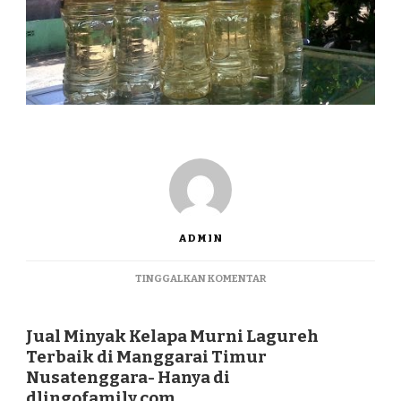
ADMIN
PADA
TINGGALKAN KOMENTAR
JUAL
MINYAK
KELAPA
Jual Minyak Kelapa Murni Lagureh
MURNI
Terbaik di Manggarai Timur
LAGUREH
Nusatenggara- Hanya di
TERBAIK
dlingofamily.com
DI