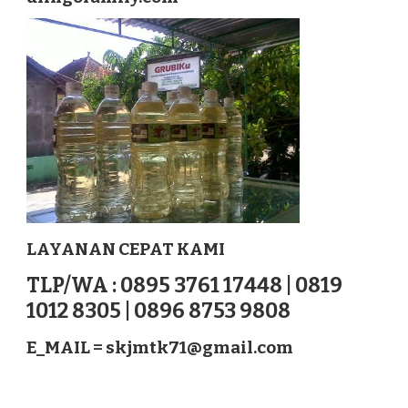
MANGGARAI
TIMUR
NUSATENGGARA
LAYANAN CEPAT KAMI
TLP/WA : 0895 3761 17448 | 0819
1012 8305 | 0896 8753 9808
E_MAIL =
skjmtk71@gmail.com