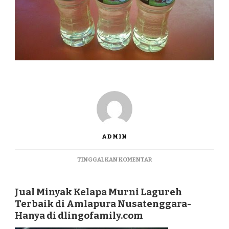
ADMIN
PADA
TINGGALKAN KOMENTAR
JUAL
MINYAK
KELAPA
Jual Minyak Kelapa Murni Lagureh
MURNI
Terbaik di Amlapura Nusatenggara-
LAGUREH
Hanya di dlingofamily.com
TERBAIK
DI