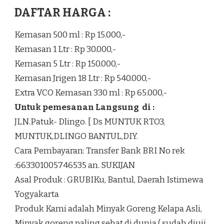
DAFTAR HARGA :
Kemasan 500 ml : Rp 15.000,-
Kemasan 1 Ltr : Rp 30.000,-
Kemasan 5 Ltr : Rp 150.000,-
Kemasan Jrigen 18 Ltr : Rp 540.000,-
Extra VCO Kemasan 330 ml : Rp 65.000,-
Untuk pemesanan Langsung di :
JLN.Patuk- Dlingo. [ Ds MUNTUK RTO3,
MUNTUK,DLINGO BANTUL,DIY.
Cara Pembayaran: Transfer Bank BRI No rek
:663301005746535 an. SUKIJAN
Asal Produk : GRUBIKu, Bantul, Daerah Istimewa
Yogyakarta
Produk Kami adalah Minyak Goreng Kelapa Asli,
Minyak goreng paling sehat di dunia ( sudah diuji