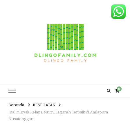
Dlingo Family
Pemasar Dan Produsen Produk Rakyat Dlingo Bantul Yogyakarta
0
Beranda
KESEHATAN
Jual Minyak Kelapa Murni Lagureh Terbaik di Amlapura
Nusatenggara