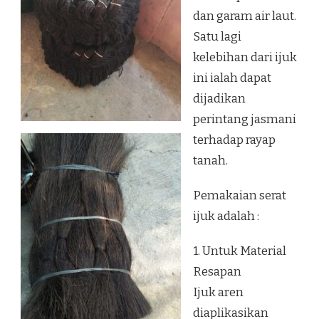
dan garam air laut.
Satu lagi
kelebihan dari ijuk
ini ialah dapat
dijadikan
perintang jasmani
terhadap rayap
tanah.
Pemakaian serat
ijuk adalah :
1. Untuk Material
Resapan
Ijuk aren
diaplikasikan