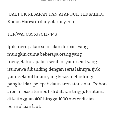
PADA
TINGGALKAN KOMENTAR
JUAL
IJUK
JUAL IJUK RESAPAN DAN ATAP IJUK TERBAIK DI
RESAPAN
DAN
Kudus Hanya di dlingofamily.com
ATAP
IJUK
TLP/WA : 0895376117448
TERBAIK
DI
KUDUS
Ijuk merupakan serat alam terbaik yang
mungkin cuma beberapa orang yang
mengetahui apabila serat ini yaitu serat yang
istimewa dibanding dengan serat lainnya. Ijuk
yaitu selaput hitam yang keras melindungi
pangkal dari pelepah daun aren atau enau. Pohon
aren in biasa tumbuh di dataran tinggi, terutama
di ketinggian 400 hingga 1000 meter di atas
permukaan laut.