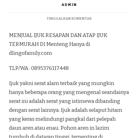
ADMIN
PADA
TINGGALKAN KOMENTAR
MENJUAL
IJUK
MENJUAL IJUK RESAPAN DAN ATAP IJUK
RESAPAN
DAN
TERMURAH DI Menteng Hanya di
ATAP
dlingofamily.com
IJUK
TERMURAH
DI
TLP/WA : 0895376117448
MENTENG
Ijuk yakni serat alam terbaik yang mungkin
hanya beberapa orang yang mengenal seandainya
serat ini adalah serat yang istimewa dibanding
dengan serat lainnya. Ijuk adalah selaput hitam
yang keras melindungi pangkal dari pelepah
daun aren atau enau. Pohon aren in lazim
tumbuh di dataran tinggi, terpenting di