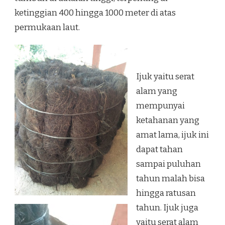
ketinggian 400 hingga 1000 meter di atas
permukaan laut.
Ijuk yaitu serat
alam yang
mempunyai
ketahanan yang
amat lama, ijuk ini
dapat tahan
sampai puluhan
tahun malah bisa
hingga ratusan
tahun. Ijuk juga
yaitu serat alam