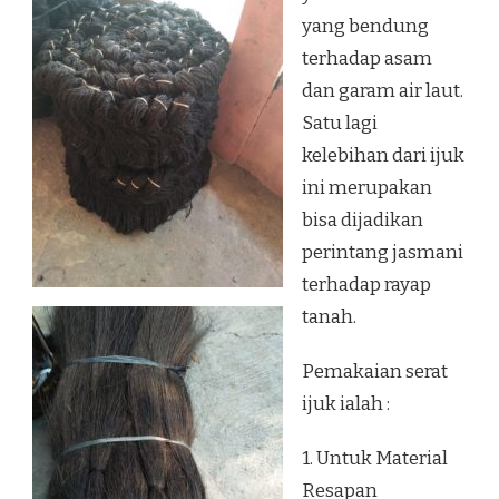
yang bendung
terhadap asam
dan garam air laut.
Satu lagi
kelebihan dari ijuk
ini merupakan
bisa dijadikan
perintang jasmani
terhadap rayap
tanah.
Pemakaian serat
ijuk ialah :
1. Untuk Material
Resapan