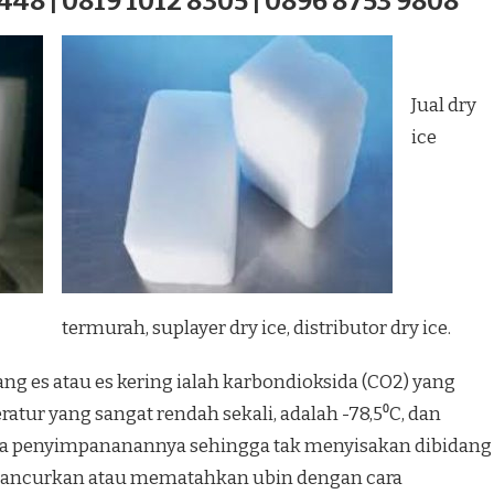
448 | 0819 1012 8305 | 0896 8753 9808
Jual dry
ice
termurah, suplayer dry ice, distributor dry ice.
ang es atau es kering ialah karbondioksida (CO2) yang
atur yang sangat rendah sekali, adalah -78,5⁰C, dan
a penyimpananannya sehingga tak menyisakan dibidang
hancurkan atau mematahkan ubin dengan cara