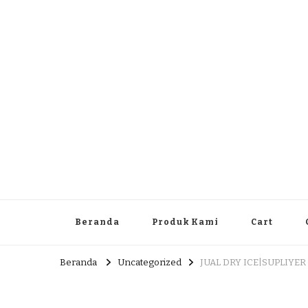
Dlingo Family
Pemasar Dan Produsen Produk Rakyat Dlingo Bantul Yog
Beranda
Produk Kami
Cart
Beranda
Uncategorized
JUAL DRY ICE|SUPLIYER