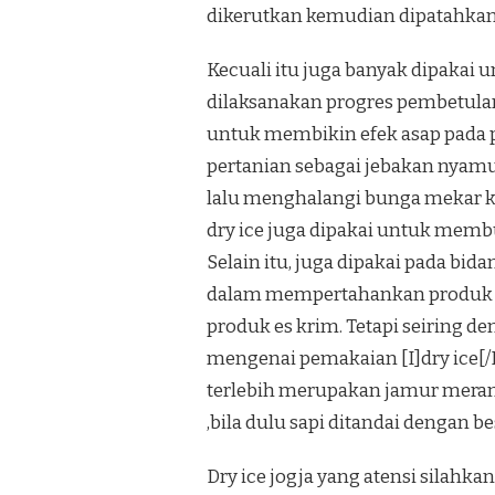
dikerutkan kemudian dipatahkan.Ju
Kecuali itu juga banyak dipakai
dilaksanakan progres pembetulan 
untuk membikin efek asap pada p
pertanian sebagai jebakan nyamu
lalu menghalangi bunga mekar k
dry ice juga dipakai untuk membu
Selain itu, juga dipakai pada b
dalam mempertahankan produk be
produk es krim. Tetapi seiring 
mengenai pemakaian [I]dry ice[
terlebih merupakan jamur merang
,bila dulu sapi ditandai dengan be
Dry ice jogja yang atensi silahkan