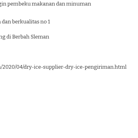
ngin pembeku makanan dan minuman
dan berkualitas no 1
ung di Berbah Sleman
om/2020/04/dry-ice-supplier-dry-ice-pengiriman.html