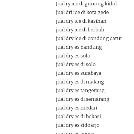
Jual ry ice di gunung kidul
Jual dri ice di kota gede
jual dry ice di kasihan
jual dry ice di berbah
jual dry ice di condong catur
jual dry es bandung
jual dry es solo
jual dry es di solo
jual dry es surabaya
jual dry es di malang
jual dry es tangerang
jual dry es di semarang
jual dry es medan
jual dry es di bekasi
jual dry es sidoarjo
jual dry es yogya