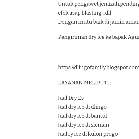
Untuk pengawet jenazah,pendi
efek asap,blasting ,,,dll
Dengan mutu baik di jamin aman 
Pengiriman dry ice ke bapak Ag
https://dlingofamily.blogspot.c
LAYANAN MELIPUTI ;
Jual Dry Es
Jual dry ice di dlingo
Jual dry ice di bantul
Jual dry ice di sleman
Jual ry ice di kulon progo