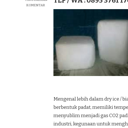
TLP / WA : 0895 3761 17
PADA
KOMENTAR
JUAL
DRY
ICE|SUPLIYER
BIANG
ICE|ICE
KERING
TERMURAH
DI
KEC.
WANOKAKA
Mengenal lebih dalam dry ice / bi
berbentuk padat, memiliki temper
menyublim menjadi gas CO2 pad
industri, kegunaan untuk meng