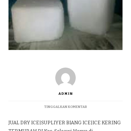
ADMIN
PADA
TINGGALKAN KOMENTAR
JUAL
DRY
JUAL DRY ICE|SUPLIYER BIANG ICE|ICE KERING
ICE|SUPLIYER
BIANG