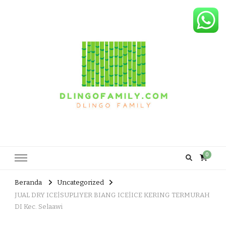
Dlingo Family
Pemasar Dan Produsen Produk Rakyat Dlingo Bantul Yogyakarta
0
Beranda
Uncategorized
JUAL DRY ICE|SUPLIYER BIANG ICE|ICE KERING TERMURAH
DI Kec. Selaawi