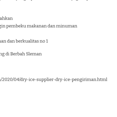
ilahkan
ngin pembeku makanan dan minuman
an dan berkualitas no 1
ung di Berbah Sleman
om/2020/04/dry-ice-supplier-dry-ice-pengiriman.html