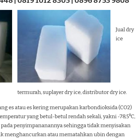
448 | 0819 1012 8305 | 0896 8753 9808
Jual dry
ice
termurah, suplayer dry ice, distributor dry ice.
iang es atau es kering merupakan karbondioksida (CO2)
emperatur yang betul-betul rendah sekali, yakni -78,5⁰C,
 pada penyimpananannya sehingga tidak menyisakan
ntuk menghancurkan atau mematahkan ubin dengan