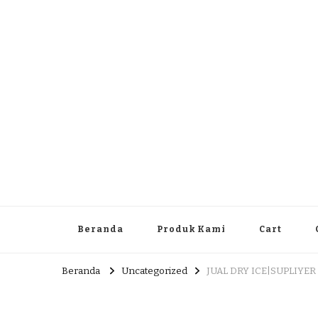
Dlingo Family
Pemasar Dan Produsen Produk Rakyat Dlingo Bantul Yog
Beranda
Produk Kami
Cart
Beranda
Uncategorized
JUAL DRY ICE|SUPLIYER