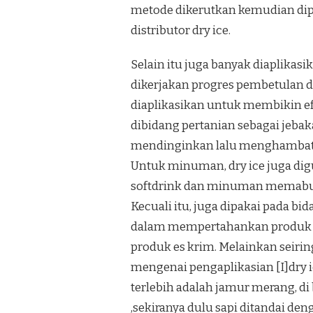
metode dikerutkan kemudian dipat
distributor dry ice.
Selain itu juga banyak diaplika
dikerjakan progres pembetulan d
diaplikasikan untuk membikin efe
dibidang pertanian sebagai jeba
mendinginkan lalu menghambat b
Untuk minuman, dry ice juga d
softdrink dan minuman memab
Kecuali itu, juga dipakai pada 
dalam mempertahankan produk be
produk es krim. Melainkan seiri
mengenai pengaplikasian [I]dry 
terlebih adalah jamur merang, d
,sekiranya dulu sapi ditandai den