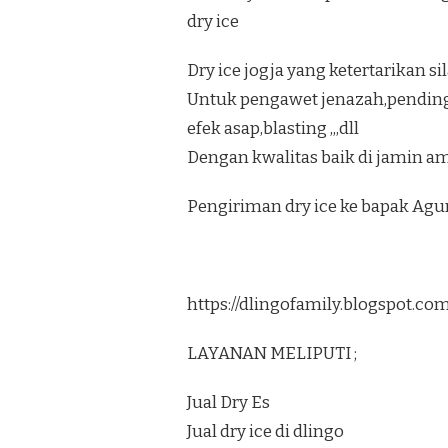
dry ice
Dry ice jogja yang ketertarikan s
Untuk pengawet jenazah,pendi
efek asap,blasting ,,,dll
Dengan kwalitas baik di jamin am
Pengiriman dry ice ke bapak Ag
https://dlingofamily.blogspot.c
LAYANAN MELIPUTI ;
Jual Dry Es
Jual dry ice di dlingo