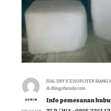
JUAL DRY ICE|SUPLIYER BIANG 
di dlingofamily.com
Info pemesanan hubun
ADMIN
TINGGALKAN