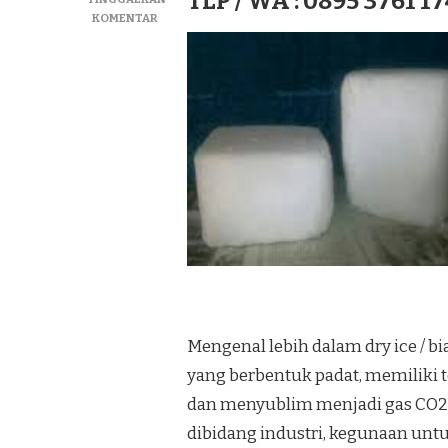
TLP / WA : 0895 3761 17
PADA
KOMENTAR
JUAL
DRY
ICE|SUPLIYER
BIANG
ICE|ICE
KERING
TERMURAH
DI
KEC.
SEMBAKUNG
Mengenal lebih dalam dry ice / b
yang berbentuk padat, memiliki t
dan menyublim menjadi gas CO2
dibidang industri, kegunaan u