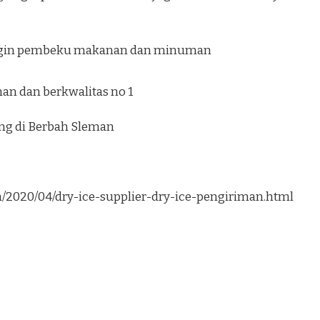
ngin pembeku makanan dan minuman
an dan berkwalitas no 1
ung di Berbah Sleman
om/2020/04/dry-ice-supplier-dry-ice-pengiriman.html