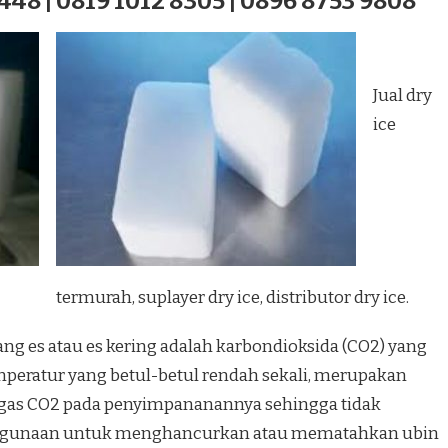
448 | 0819 1012 8305 | 0896 8753 9808
Jual dry
ice
termurah, suplayer dry ice, distributor dry ice.
ang es atau es kering adalah karbondioksida (CO2) yang
peratur yang betul-betul rendah sekali, merupakan
 gas CO2 pada penyimpananannya sehingga tidak
 kegunaan untuk menghancurkan atau mematahkan ubin