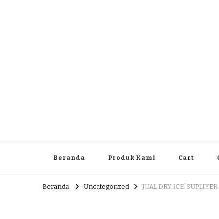
Dlingo Family
Pemasar Dan Produsen Produk Rakyat Dlingo Bantul Yog
Beranda
Produk Kami
Cart
Beranda
Uncategorized
JUAL DRY ICE|SUPLIYER