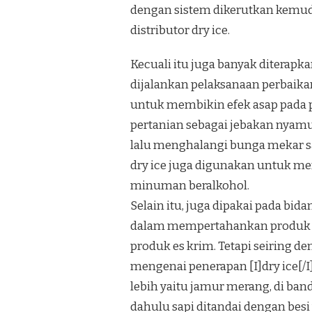
dengan sistem dikerutkan kemudia
distributor dry ice.
Kecuali itu juga banyak diterap
dijalankan pelaksanaan perbaikan 
untuk membikin efek asap pada p
pertanian sebagai jebakan nyamu
lalu menghalangi bunga mekar s
dry ice juga digunakan untuk me
minuman beralkohol.
Selain itu, juga dipakai pada b
dalam mempertahankan produk be
produk es krim. Tetapi seiring d
mengenai penerapan [I]dry ice[/
lebih yaitu jamur merang, di ban
dahulu sapi ditandai dengan besi 