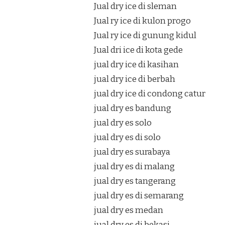
Jual dry ice di sleman
Jual ry ice di kulon progo
Jual ry ice di gunung kidul
Jual dri ice di kota gede
jual dry ice di kasihan
jual dry ice di berbah
jual dry ice di condong catur
jual dry es bandung
jual dry es solo
jual dry es di solo
jual dry es surabaya
jual dry es di malang
jual dry es tangerang
jual dry es di semarang
jual dry es medan
jual dry es di bekasi