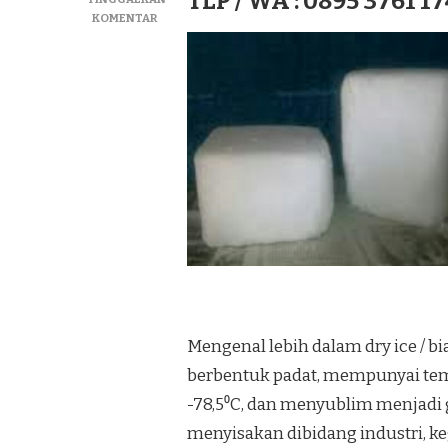
TLP / WA : 0895 3761 17
PADA
KOMENTAR
JUAL
DRY
ICE|SUPLIYER
BIANG
ICE|ICE
KERING
TERMURAH
DI
KEC.
KARAWANG
Mengenal lebih dalam dry ice / bi
berbentuk padat, mempunyai tem
-78,5⁰C, dan menyublim menjadi
menyisakan dibidang industri,