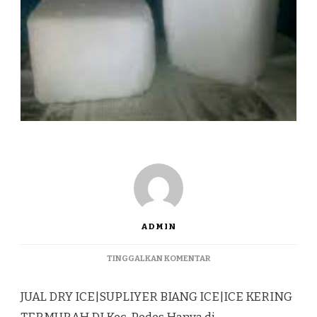
ADMIN
PADA
TINGGALKAN KOMENTAR
JUAL
DRY
JUAL DRY ICE|SUPLIYER BIANG ICE|ICE KERING
ICE|SUPLIYER
BIANG