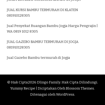
JUAL KURSI BAMBU TERMURAH DI KLATEN
081910128305
Jual Penyekat Ruangan Bambu Jogja Harga Pengrajin |
WA 0819 1012 8305
JUAL GAZEBO BAMBU TERMURAH DI JOGJA
081910128305
Jual Gazebo Bambu termurah di Jogja
© Hak Cipta2026
Dlingo Family
. Hak Cipta Dilindungi.
Yummy Recipe | Diciptakan Oleh
Blossom Themes
.
Ditenagai oleh
WordPress
.