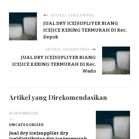
ARTIKEL SEBELUMNYA
JUAL DRY ICE|SUPLIYER BIANG
ICE|ICE KERING TERMURAH DI Kec.
Depok
ARTIKEL SELANJUTNYA
JUAL DRY ICE|SUPLIYER BIANG
ICE|ICE KERING TERMURAH DI Kec.
Wado
Artikel yang Direkomendasikan
16 OKTOBER 2021
UNCATEGORIZED
Jual dry ice|supplier dry
ice|distributor dry ice termurah