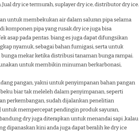
al dry ice termurah, suplayer dry ice, distributor dry ice.
sikan untuk membekukan air dalam saluran pipa selama
di komponen pipa yang rusak.dry ice juga bisa
k asap pada pentas. biang es juga dapat difungsikan
ngkap nyamuk, sebagai bahan fumigasi, serta untuk
bunga mekar ketika distribusi tanaman bunga rampai.
igunakan untuk membikin minuman berkarbonasi,
 bidang pangan, yakni untuk penyimpanan bahan pangan
ku biar tak meleleh dalam penyimpanan, seperti
ngan perkembangan, sudah dijalankan penelitian
I] untuk mempercepat pendingin produk sayuran,
 bandung dry juga diterapkan untuk menandai sapi ,kalau
ng dipanaskan kini anda juga dapat beralih ke dry ice