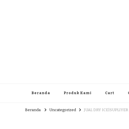
Dlingo Family
Pemasar Dan Produsen Produk Rakyat Dlingo Bantul Yog
Beranda
Produk Kami
Cart
Beranda
Uncategorized
JUAL DRY ICE|SUPLIYER