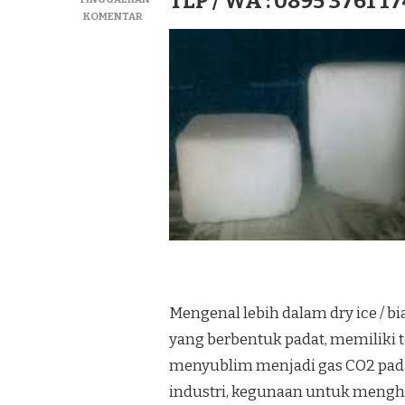
TLP / WA : 0895 3761 17
PADA
KOMENTAR
JUAL
DRY
ICE|SUPLIYER
BIANG
ICE|ICE
KERING
TERMURAH
DI
KEC.
DEPOK
Mengenal lebih dalam dry ice / b
yang berbentuk padat, memiliki t
menyublim menjadi gas CO2 pad
industri, kegunaan untuk meng