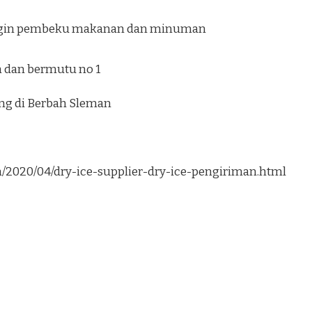
ngin pembeku makanan dan minuman
 dan bermutu no 1
ung di Berbah Sleman
om/2020/04/dry-ice-supplier-dry-ice-pengiriman.html