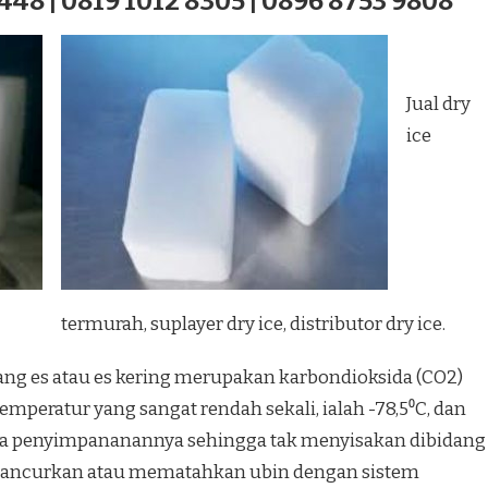
448 | 0819 1012 8305 | 0896 8753 9808
Jual dry
ice
termurah, suplayer dry ice, distributor dry ice.
iang es atau es kering merupakan karbondioksida (CO2)
emperatur yang sangat rendah sekali, ialah -78,5⁰C, dan
a penyimpananannya sehingga tak menyisakan dibidang
hancurkan atau mematahkan ubin dengan sistem