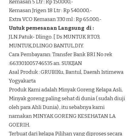
Kemasan 5 Ltr : Rp 150.000,-
Kemasan Jrigen 18 Ltr : Rp 540.000,-
Extra VCO Kemasan 330 ml : Rp 65.000,-
Untuk pemesanan Langsung di :
JLN.Patuk- Dlingo. [ Ds MUNTUK RTO3,
MUNTUK,DLINGO BANTUL,DIY.
Cara Pembayaran: Transfer Bank BRI No rek
:663301005746535 an. SUKIJAN
Asal Produk : GRUBIKu, Bantul, Daerah Istimewa
Yogyakarta
Produk Kami adalah Minyak Goreng Kelapa Asli,
Minyak goreng paling sehat di dunia ( sudah diuji
oleh para Ahli Dunia) , itu sebabnya kami
namakan MINYAK GORENG KESEHATAN LA
GOERIH.
Terbuat dari kelapa Pilihan yang diproses secara