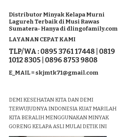
DISTRIBUTOR
MINYAK
KELAPA
Distributor Minyak Kelapa Murni
MURNI
Lagureh Terbaik di Musi Rawas
LAGUREH
Sumatera- Hanya di dlingofamily.com
TERBAIK
DI
LAYANAN CEPAT KAMI
MUSI
RAWAS
TLP/WA : 0895 3761 17448 | 0819
SUMATERA
1012 8305 | 0896 8753 9808
E_MAIL =
skjmtk71@gmail.com
DEMI KESEHATAN KITA DAN DEMI
TERWUJUDNYA INDONESIA KUAT MARILAH
KITA BERALIH MENGGUNAKAN MINYAK
GORENG KELAPA ASLI MULAI DETIK INI