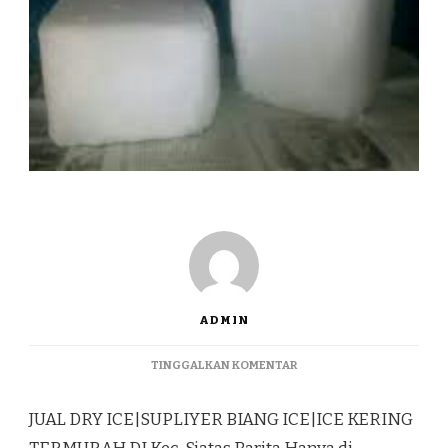
ADMIN
PADA
TINGGALKAN KOMENTAR
JUAL
DRY
JUAL DRY ICE|SUPLIYER BIANG ICE|ICE KERING
ICE|SUPLIYER
BIANG