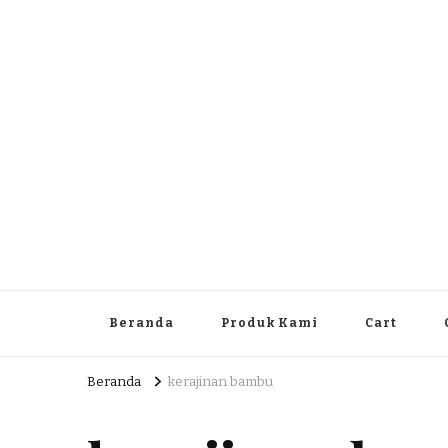
Dlingo Family
Pemasar Dan Produsen Produk Rakyat Dlingo Bantul Yog
Beranda
Produk Kami
Cart
Beranda
kerajinan bambu