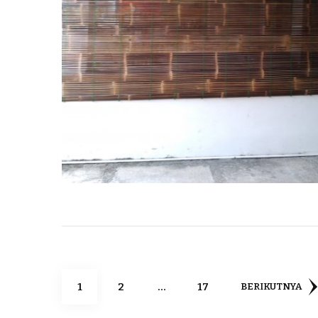
Paginasi
HALAMAN
HALAMAN
HALAMAN
1
2
…
17
BERIKUTNYA
pos