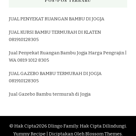
POS-POS TERBARU
JUAL PENYEKAT RUANGAN BAMBU DI JOGJA
JUAL KURSI BAMBU TERMURAH DI KLATEN
081910128305
Jual Penyekat Ruangan Bambu Jogja Harga Pengrajin |
WA 0819 1012 8305
JUAL GAZEBO BAMBU TERMURAH DI JOGJA
081910128305
Jual Gazebo Bambu termurah di Jogja
© Hak Cipta2026
Dlingo Family
. Hak Cipta Dilindungi.
Yummy Recipe | Diciptakan Oleh
Blossom Themes
.