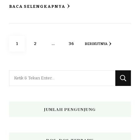
BACA SELENGKAPNYA
Paginasi
HALAMAN
HALAMAN
HALAMAN
1
2
…
36
BERIKUTNYA
pos
Mencari
Sesuatu?
JUMLAH PENGUNJUNG