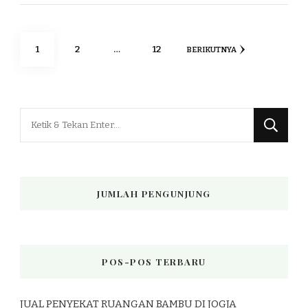
Paginasi
HALAMAN
HALAMAN
HALAMAN
1
2
…
12
BERIKUTNYA
pos
Mencari
Sesuatu?
JUMLAH PENGUNJUNG
POS-POS TERBARU
JUAL PENYEKAT RUANGAN BAMBU DI JOGJA