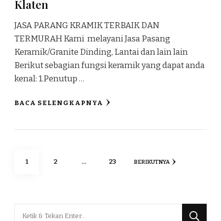
Klaten
JASA PARANG KRAMIK TERBAIK DAN
TERMURAH Kami melayani Jasa Pasang
Keramik/Granite Dinding, Lantai dan lain lain
Berikut sebagian fungsi keramik yang dapat anda
kenal: 1.Penutup …
BACA SELENGKAPNYA
Paginasi
HALAMAN
HALAMAN
HALAMAN
1
2
…
23
BERIKUTNYA
pos
Mencari