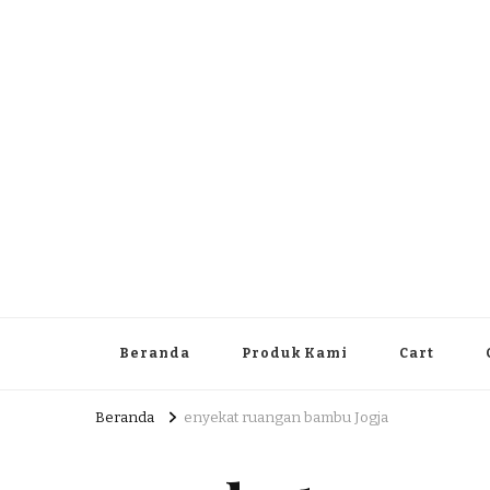
Dlingo Family
Pemasar Dan Produsen Produk Rakyat Dlingo Bantul Yog
Beranda
Produk Kami
Cart
Beranda
enyekat ruangan bambu Jogja