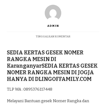
ADMIN
PADA
TINGGALKAN KOMENTAR
SEDIA
KERTAS
GESEK
SEDIA KERTAS GESEK NOMER
NOMER
RANGKA MESIN DI
RANGKA
MESIN
KaranganyarSEDIA KERTAS GESEK
DI
NOMER RANGKA MESIN DI JOGJA
KARANGANYAR
HANYA DI DLINGOFFAMILY.COM
TLP WA : 0895376117448
Melayani Bantuan gesek Nomer Rangka dan