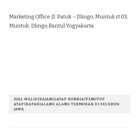
Marketing Office :Jl. Patuk – Dlingo, Muntuk rt 03,
Muntuk, Dlingo,Bantul Yogyakarta
JUAL WELID|KAJANG|ATAP RUMBIA|PENUTUP
ATAP|RAPAK|ALANG ALANG TERMURAH DI SELURUH
JAWA