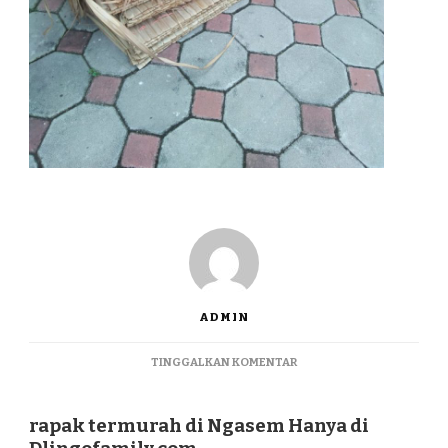
ADMIN
PADA
TINGGALKAN KOMENTAR
RAPAK
TERMURAH
DI
rapak termurah di Ngasem Hanya di
NGASEM