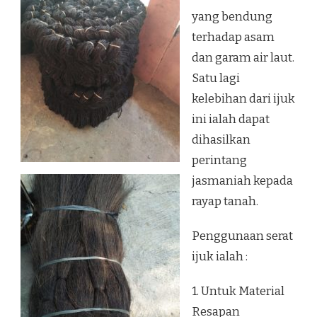
yang bendung
terhadap asam
dan garam air laut.
Satu lagi
kelebihan dari ijuk
ini ialah dapat
dihasilkan
perintang
jasmaniah kepada
rayap tanah.
Penggunaan serat
ijuk ialah :
1. Untuk Material
Resapan