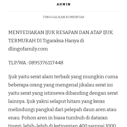
ADMIN
PADA
TINGGALKAN KOMENTAR
MENYEDIAKAN
IJUK
MENYEDIAKAN IJUK RESAPAN DAN ATAP IJUK
RESAPAN
DAN
TERMURAH DI Tigaraksa Hanya di
ATAP
dlingofamily.com
IJUK
TERMURAH
DI
TLP/WA : 0895376117448
TIGARAKSA
Ijuk yaitu serat alam terbaik yang mungkin cuma
beberapa orang yang mengenal jikalau serat ini
yaitu serat yang istimewa dibanding dengan serat
lainnya. Ijuk yakni selaput hitam yang keras
melindungi pangkal dari pelepah daun aren atau
enau. Pohon aren in biasa tumbuh di dataran
tinggi, lebih-lebih di ketinggian 400 sampai 1000