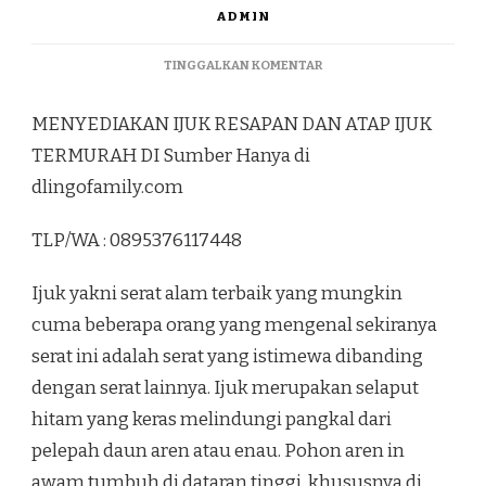
ADMIN
PADA
TINGGALKAN KOMENTAR
MENYEDIAKAN
IJUK
MENYEDIAKAN IJUK RESAPAN DAN ATAP IJUK
RESAPAN
DAN
TERMURAH DI Sumber Hanya di
ATAP
dlingofamily.com
IJUK
TERMURAH
DI
TLP/WA : 0895376117448
SUMBER
Ijuk yakni serat alam terbaik yang mungkin
cuma beberapa orang yang mengenal sekiranya
serat ini adalah serat yang istimewa dibanding
dengan serat lainnya. Ijuk merupakan selaput
hitam yang keras melindungi pangkal dari
pelepah daun aren atau enau. Pohon aren in
awam tumbuh di dataran tinggi, khususnya di