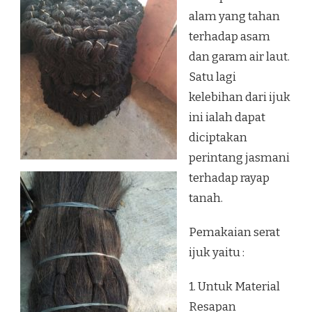
alam yang tahan
terhadap asam
dan garam air laut.
Satu lagi
kelebihan dari ijuk
ini ialah dapat
diciptakan
perintang jasmani
terhadap rayap
tanah.
Pemakaian serat
ijuk yaitu :
1. Untuk Material
Resapan