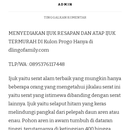
ADMIN
PADA
TINGGALKAN KOMENTAR
MENYEDIAKAN
IJUK
MENYEDIAKAN IJUK RESAPAN DAN ATAP IJUK
RESAPAN
DAN
TERMURAH DI Kulon Progo Hanya di
ATAP
dlingofamily.com
IJUK
TERMURAH
DI
TLP/WA : 0895376117448
KULON
PROGO
Ijuk yaitu serat alam terbaik yang mungkin hanya
beberapa orang yang mengetahui jikalau serat ini
yaitu serat yang istimewa dibanding dengan serat
lainnya. Ijuk yaitu selaput hitam yang keras
melindungi pangkal dari pelepah daun aren atau
enau. Pohon aren in awam tumbuh di dataran
tinggi, terutamanya di ketinggian 400 hingga