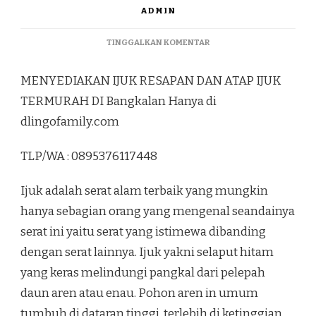
ADMIN
PADA
TINGGALKAN KOMENTAR
MENYEDIAKAN
IJUK
MENYEDIAKAN IJUK RESAPAN DAN ATAP IJUK
RESAPAN
DAN
TERMURAH DI Bangkalan Hanya di
ATAP
dlingofamily.com
IJUK
TERMURAH
DI
TLP/WA : 0895376117448
BANGKALAN
Ijuk adalah serat alam terbaik yang mungkin
hanya sebagian orang yang mengenal seandainya
serat ini yaitu serat yang istimewa dibanding
dengan serat lainnya. Ijuk yakni selaput hitam
yang keras melindungi pangkal dari pelepah
daun aren atau enau. Pohon aren in umum
tumbuh di dataran tinggi, terlebih di ketinggian