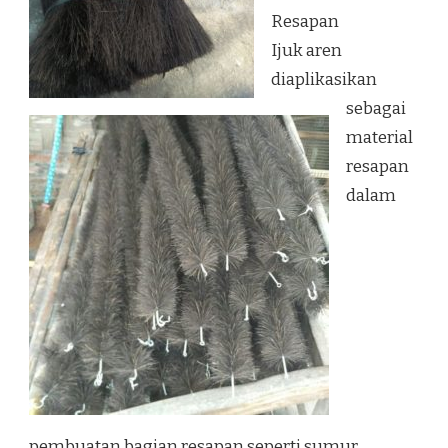
Resapan
Ijuk aren
diaplikasikan
sebagai
material
resapan
dalam
pembuatan bagian resapan seperti sumur