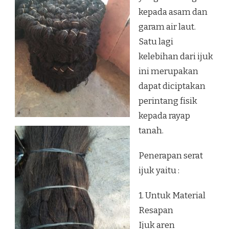
kepada asam dan
garam air laut.
Satu lagi
kelebihan dari ijuk
ini merupakan
dapat diciptakan
perintang fisik
kepada rayap
tanah.
Penerapan serat
ijuk yaitu :
1. Untuk Material
Resapan
Ijuk aren