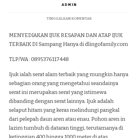
ADMIN
PADA
TINGGALKAN KOMENTAR
MENYEDIAKAN
IJUK
MENYEDIAKAN IJUK RESAPAN DAN ATAP IJUK
RESAPAN
DAN
TERBAIK DI Sampang Hanya di dlingofamily.com
ATAP
IJUK
TLP/WA : 0895376117448
TERBAIK
DI
SAMPANG
Ijuk ialah serat alam terbaik yang mungkin hanya
sebagian orang yang mengetahui seandainya
serat ini merupakan serat yang istimewa
dibanding dengan serat lainnya. Ijuk adalah
selaput hitam yang keras melindungi pangkal
dari pelepah daun aren atau enau. Pohon aren in
lazim tumbuh di dataran tinggi, terutamanya di
ketinggian 400 hingga 1000 meter di atas