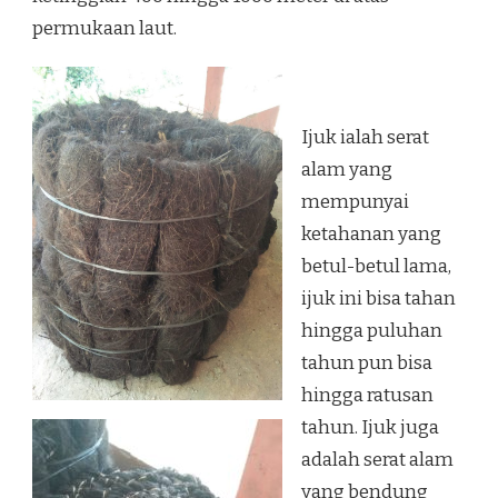
permukaan laut.
Ijuk ialah serat
alam yang
mempunyai
ketahanan yang
betul-betul lama,
ijuk ini bisa tahan
hingga puluhan
tahun pun bisa
hingga ratusan
tahun. Ijuk juga
adalah serat alam
yang bendung