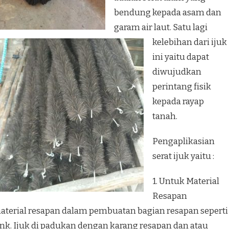
bendung kepada asam dan
garam air laut. Satu lagi
kelebihan dari ijuk
ini yaitu dapat
diwujudkan
perintang fisik
kepada rayap
tanah.
Pengaplikasian
serat ijuk yaitu :
1. Untuk Material
Resapan
material resapan dalam pembuatan bagian resapan seperti
k. Ijuk di padukan dengan karang resapan dan atau