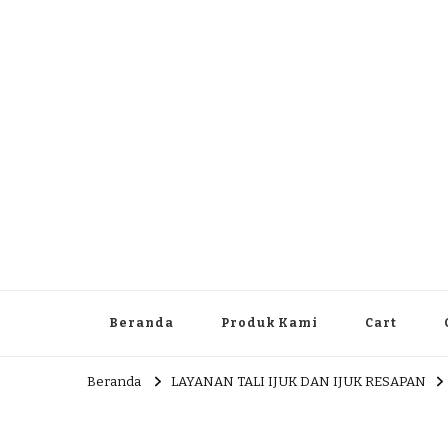
Dlingo Family
Pemasar Dan Produsen Produk Rakyat Dlingo Bantul Yog
Beranda
Produk Kami
Cart
Beranda
LAYANAN TALI IJUK DAN IJUK RESAPAN