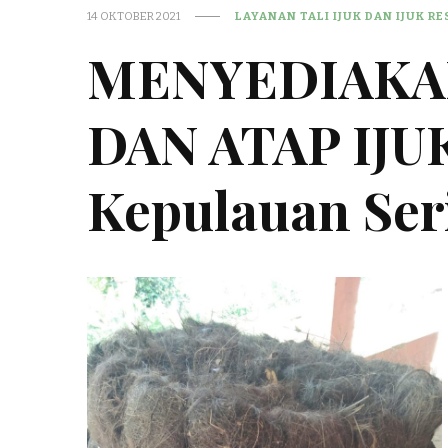
14 OKTOBER 2021
LAYANAN TALI IJUK DAN IJUK R
MENYEDIAKAN
DAN ATAP IJU
Kepulauan Ser