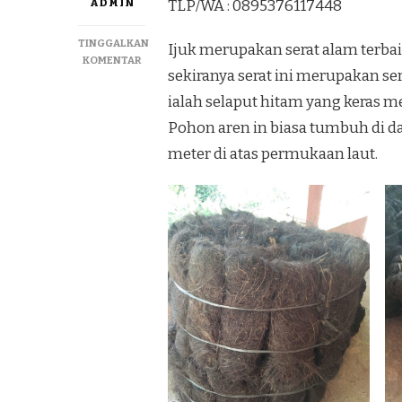
ADMIN
TLP/WA : 0895376117448
TINGGALKAN
Ijuk merupakan serat alam terb
PADA
KOMENTAR
sekiranya serat ini merupakan se
MENYEDIAKAN
IJUK
ialah selaput hitam yang keras m
RESAPAN
Pohon aren in biasa tumbuh di dat
DAN
ATAP
meter di atas permukaan laut.
IJUK
TERBAIK
DI
KEPULAUAN
SERIBU