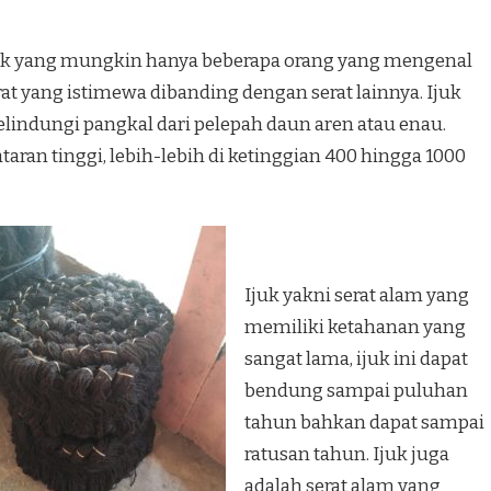
aik yang mungkin hanya beberapa orang yang mengenal
rat yang istimewa dibanding dengan serat lainnya. Ijuk
elindungi pangkal dari pelepah daun aren atau enau.
aran tinggi, lebih-lebih di ketinggian 400 hingga 1000
Ijuk yakni serat alam yang
memiliki ketahanan yang
sangat lama, ijuk ini dapat
bendung sampai puluhan
tahun bahkan dapat sampai
ratusan tahun. Ijuk juga
adalah serat alam yang