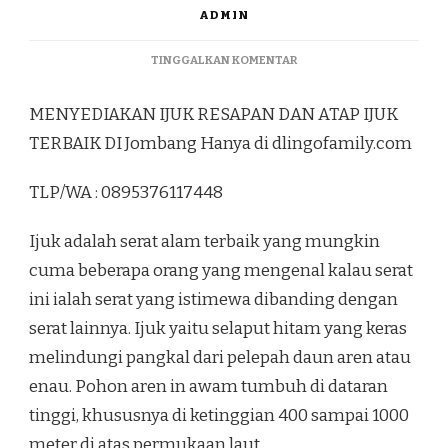
ADMIN
PADA
TINGGALKAN KOMENTAR
MENYEDIAKAN
IJUK
MENYEDIAKAN IJUK RESAPAN DAN ATAP IJUK
RESAPAN
DAN
TERBAIK DI Jombang Hanya di dlingofamily.com
ATAP
IJUK
TLP/WA : 0895376117448
TERBAIK
DI
JOMBANG
Ijuk adalah serat alam terbaik yang mungkin
cuma beberapa orang yang mengenal kalau serat
ini ialah serat yang istimewa dibanding dengan
serat lainnya. Ijuk yaitu selaput hitam yang keras
melindungi pangkal dari pelepah daun aren atau
enau. Pohon aren in awam tumbuh di dataran
tinggi, khususnya di ketinggian 400 sampai 1000
meter di atas permukaan laut.