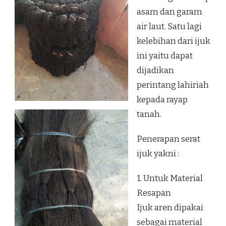
asam dan garam
air laut. Satu lagi
kelebihan dari ijuk
ini yaitu dapat
dijadikan
perintang lahiriah
kepada rayap
tanah.
Penerapan serat
ijuk yakni :
1. Untuk Material
Resapan
Ijuk aren dipakai
sebagai material