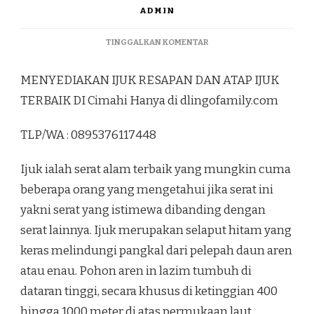
ADMIN
PADA
TINGGALKAN KOMENTAR
MENYEDIAKAN
IJUK
MENYEDIAKAN IJUK RESAPAN DAN ATAP IJUK
RESAPAN
DAN
TERBAIK DI Cimahi Hanya di dlingofamily.com
ATAP
IJUK
TLP/WA : 0895376117448
TERBAIK
DI
CIMAHI
Ijuk ialah serat alam terbaik yang mungkin cuma
beberapa orang yang mengetahui jika serat ini
yakni serat yang istimewa dibanding dengan
serat lainnya. Ijuk merupakan selaput hitam yang
keras melindungi pangkal dari pelepah daun aren
atau enau. Pohon aren in lazim tumbuh di
dataran tinggi, secara khusus di ketinggian 400
hingga 1000 meter di atas permukaan laut.