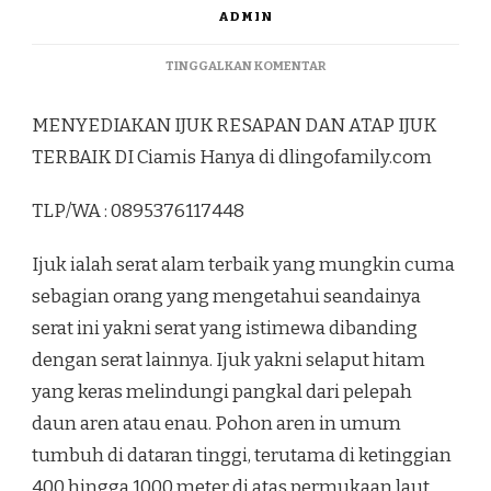
ADMIN
PADA
TINGGALKAN KOMENTAR
MENYEDIAKAN
IJUK
MENYEDIAKAN IJUK RESAPAN DAN ATAP IJUK
RESAPAN
DAN
TERBAIK DI Ciamis Hanya di dlingofamily.com
ATAP
IJUK
TLP/WA : 0895376117448
TERBAIK
DI
CIAMIS
Ijuk ialah serat alam terbaik yang mungkin cuma
sebagian orang yang mengetahui seandainya
serat ini yakni serat yang istimewa dibanding
dengan serat lainnya. Ijuk yakni selaput hitam
yang keras melindungi pangkal dari pelepah
daun aren atau enau. Pohon aren in umum
tumbuh di dataran tinggi, terutama di ketinggian
400 hingga 1000 meter di atas permukaan laut.