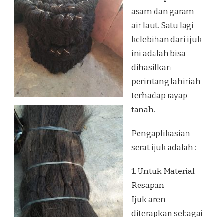
asam dan garam
air laut. Satu lagi
kelebihan dari ijuk
ini adalah bisa
dihasilkan
perintang lahiriah
terhadap rayap
tanah.
Pengaplikasian
serat ijuk adalah :
1. Untuk Material
Resapan
Ijuk aren
diterapkan sebagai