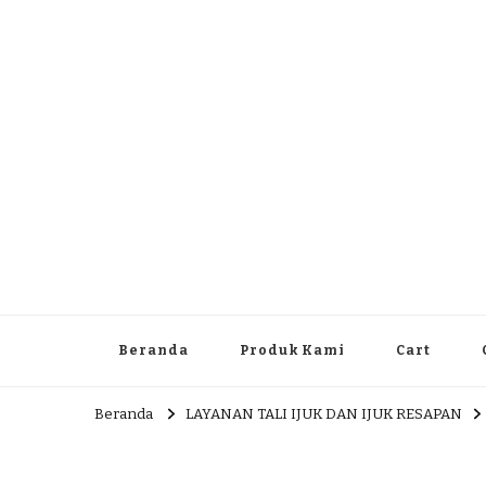
Dlingo Family
Pemasar Dan Produsen Produk Rakyat Dlingo Bantul Yog
Beranda
Produk Kami
Cart
Beranda
LAYANAN TALI IJUK DAN IJUK RESAPAN