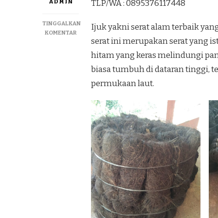
ADMIN
TLP/WA : 0895376117448
TINGGALKAN
Ijuk yakni serat alam terbaik y
PADA
KOMENTAR
serat ini merupakan serat yang is
MENYEDIAKAN
IJUK
hitam yang keras melindungi pan
RESAPAN
biasa tumbuh di dataran tinggi, 
DAN
ATAP
permukaan laut.
IJUK
MURAH
DI
PURWOREJO