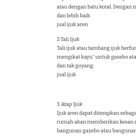
atau dengan batu koral. Dengan m
dan lebih baik.
jual ijuk aren
2.Tali Ijuk
Tali ijuk atau tambang ijuk berf
mengikat kayu” untuk gasebo at
dan tak goyang.
jual ijuk
3. Atap Ijuk
Ijuk aren dapat diterapkan sebag
rumah akan memberikan kesan nat
bangunan gazebo atau bangunan 