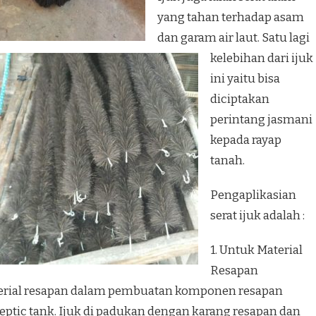
yang tahan terhadap asam
dan garam air laut. Satu lagi
kelebihan dari ijuk
ini yaitu bisa
diciptakan
perintang jasmani
kepada rayap
tanah.
Pengaplikasian
serat ijuk adalah :
1. Untuk Material
Resapan
aterial resapan dalam pembuatan komponen resapan
ptic tank. Ijuk di padukan dengan karang resapan dan