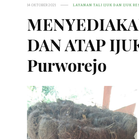
14 OKTOBER 2021
LAYANAN TALI IJUK DAN IJUK R
MENYEDIAKAN
DAN ATAP IJU
Purworejo