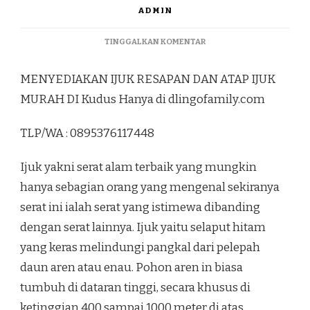
ADMIN
PADA
TINGGALKAN KOMENTAR
MENYEDIAKAN
IJUK
MENYEDIAKAN IJUK RESAPAN DAN ATAP IJUK
RESAPAN
DAN
MURAH DI Kudus Hanya di dlingofamily.com
ATAP
IJUK
TLP/WA : 0895376117448
MURAH
DI
KUDUS
Ijuk yakni serat alam terbaik yang mungkin
hanya sebagian orang yang mengenal sekiranya
serat ini ialah serat yang istimewa dibanding
dengan serat lainnya. Ijuk yaitu selaput hitam
yang keras melindungi pangkal dari pelepah
daun aren atau enau. Pohon aren in biasa
tumbuh di dataran tinggi, secara khusus di
ketinggian 400 sampai 1000 meter di atas