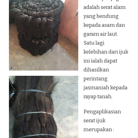
adalah serat alam
yang bendung
kepada asam dan
garam air laut.
Satu lagi
kelebihan dari ijuk
ini ialah dapat
dihasilkan
perintang
jasmaniah kepada
rayap tanah.
Pengaplikasian
serat ijuk
merupakan :