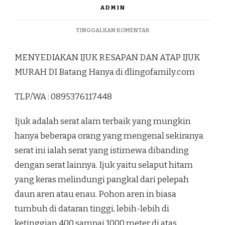
ADMIN
PADA
TINGGALKAN KOMENTAR
MENYEDIAKAN
IJUK
MENYEDIAKAN IJUK RESAPAN DAN ATAP IJUK
RESAPAN
DAN
MURAH DI Batang Hanya di dlingofamily.com
ATAP
IJUK
TLP/WA : 0895376117448
MURAH
DI
BATANG
Ijuk adalah serat alam terbaik yang mungkin
hanya beberapa orang yang mengenal sekiranya
serat ini ialah serat yang istimewa dibanding
dengan serat lainnya. Ijuk yaitu selaput hitam
yang keras melindungi pangkal dari pelepah
daun aren atau enau. Pohon aren in biasa
tumbuh di dataran tinggi, lebih-lebih di
ketinggian 400 sampai 1000 meter di atas