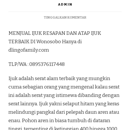
ADMIN
PADA
TINGGALKAN KOMENTAR
MENJUAL
IJUK
MENJUAL IJUK RESAPAN DAN ATAP IJUK
RESAPAN
DAN
TERBAIK DI Wonosobo Hanya di
ATAP
dlingofamily.com
IJUK
TERBAIK
DI
TLP/WA : 0895376117448
WONOSOBO
Ijuk adalah serat alam terbaik yang mungkin
cuma sebagian orang yang mengenal kalau serat
ini adalah serat yang istimewa dibanding dengan
serat lainnya. Ijuk yakni selaput hitam yang keras
melindungi pangkal dari pelepah daun aren atau
enau. Pohon aren in biasa tumbuh di dataran
tinggi, terpenting di ketinggian 400 hingga 1000