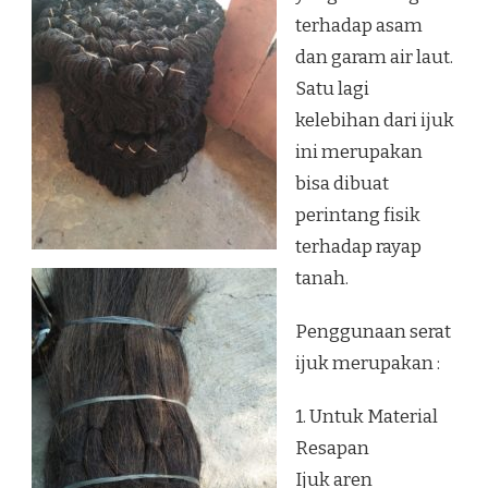
terhadap asam
dan garam air laut.
Satu lagi
kelebihan dari ijuk
ini merupakan
bisa dibuat
perintang fisik
terhadap rayap
tanah.
Penggunaan serat
ijuk merupakan :
1. Untuk Material
Resapan
Ijuk aren