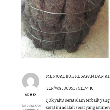
MENJUAL IJUK RESAPAN DAN ATAP
TLP/WA : 0895376117448
ADMIN
Ijuk yaitu serat alam terbaik y
TINGGALKAN
serat ini adalah serat yang istim