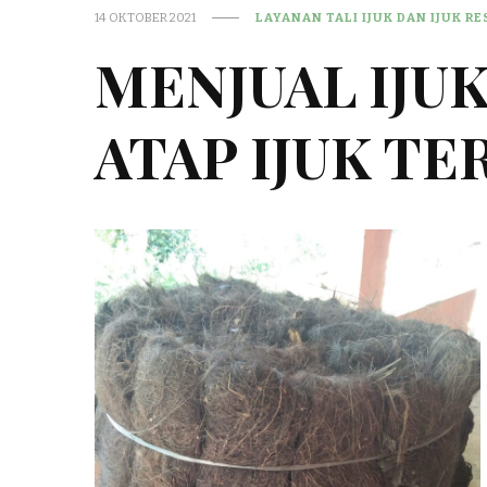
14 OKTOBER 2021
LAYANAN TALI IJUK DAN IJUK R
MENJUAL IJU
ATAP IJUK TER