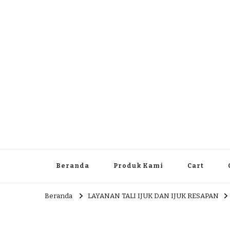
Dlingo Family
Pemasar Dan Produsen Produk Rakyat Dlingo Bantul Yog
Beranda
Produk Kami
Cart
Beranda
LAYANAN TALI IJUK DAN IJUK RESAPAN