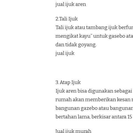
jual ijuk aren
2.Tali Ijuk
Tali ijuk atau tambang ijuk berf
mengikat kayu” untuk gasebo at
dan tidak goyang.
jual ijuk
3. Atap Ijuk
Ijuk aren bisa digunakan sebagai
rumah akan memberikan kesan nat
bangunan gazebo atau bangunan 
bertahan lama, berkisar antara 15
Jual ijuk murah