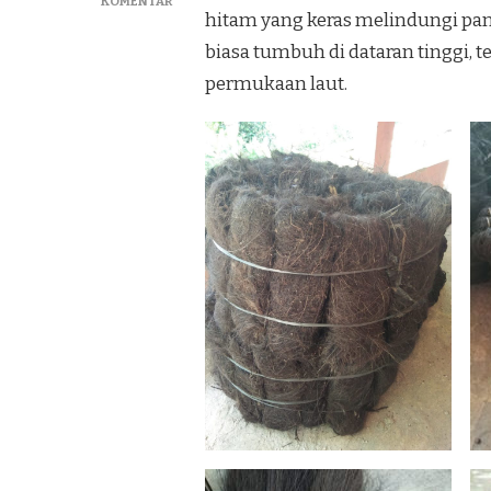
PADA
KOMENTAR
hitam yang keras melindungi pan
MENJUAL
IJUK
biasa tumbuh di dataran tinggi, t
RESAPAN
permukaan laut.
DAN
ATAP
IJUK
TERBAIK
DI
TEGAL