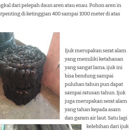
gkal dari pelepah daun aren atau enau. Pohon aren in
erpenting di ketinggian 400 sampai 1000 meter di atas
Ijuk merupakan serat alam
yang memiliki ketahanan
yang sangat lama, ijuk ini
bisa bendung sampai
puluhan tahun pun dapat
sampai ratusan tahun. Ijuk
juga merupakan serat alam
yang tahan kepada asam
dan garam air laut. Satu lagi
kelebihan dari ijuk