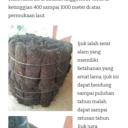
ketinggian 400 sampai 1000 meter di atas
permukaan laut.
Ijuk ialah serat
alam yang
memiliki
ketahanan yang
amat lama, ijuk ini
dapat bendung
sampai puluhan
tahun malah
dapat sampai
ratusan tahun.
Ijuk juga