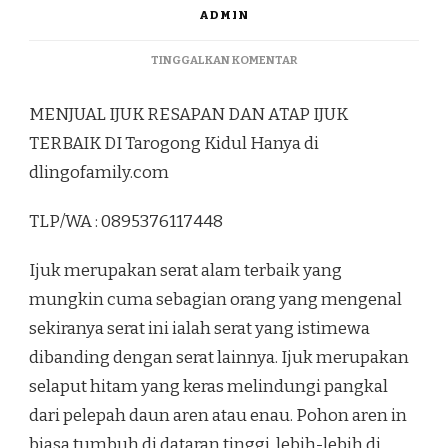
ADMIN
PADA
TINGGALKAN KOMENTAR
MENJUAL
IJUK
MENJUAL IJUK RESAPAN DAN ATAP IJUK
RESAPAN
DAN
TERBAIK DI Tarogong Kidul Hanya di
ATAP
dlingofamily.com
IJUK
TERBAIK
DI
TLP/WA : 0895376117448
TAROGONG
KIDUL
Ijuk merupakan serat alam terbaik yang
mungkin cuma sebagian orang yang mengenal
sekiranya serat ini ialah serat yang istimewa
dibanding dengan serat lainnya. Ijuk merupakan
selaput hitam yang keras melindungi pangkal
dari pelepah daun aren atau enau. Pohon aren in
biasa tumbuh di dataran tinggi, lebih-lebih di