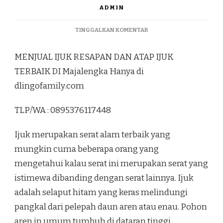
ADMIN
PADA
TINGGALKAN KOMENTAR
MENJUAL
IJUK
MENJUAL IJUK RESAPAN DAN ATAP IJUK
RESAPAN
DAN
TERBAIK DI Majalengka Hanya di
ATAP
dlingofamily.com
IJUK
TERBAIK
DI
TLP/WA : 0895376117448
MAJALENGKA
Ijuk merupakan serat alam terbaik yang
mungkin cuma beberapa orang yang
mengetahui kalau serat ini merupakan serat yang
istimewa dibanding dengan serat lainnya. Ijuk
adalah selaput hitam yang keras melindungi
pangkal dari pelepah daun aren atau enau. Pohon
aren in umum tumbuh di dataran tinggi,