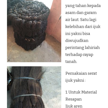
yang tahan kepada
asam dan garam
air laut. Satu lagi
kelebihan dari ijuk
ini yakni bisa
diwujudkan
perintang lahiriah
terhadap rayap
tanah.
Pemakaian serat
ijuk yakni :
1. Untuk Material
Resapan
Ijuk aren