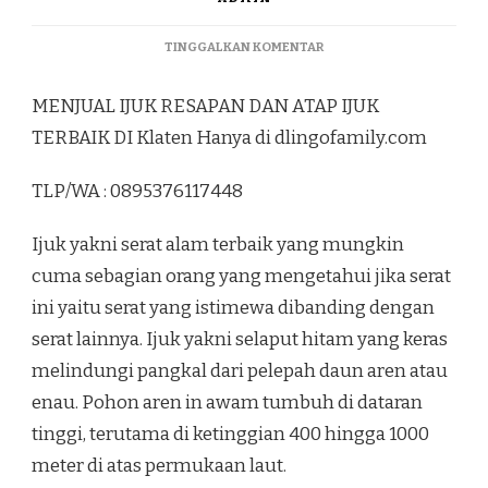
PADA
TINGGALKAN KOMENTAR
MENJUAL
IJUK
MENJUAL IJUK RESAPAN DAN ATAP IJUK
RESAPAN
DAN
TERBAIK DI Klaten Hanya di dlingofamily.com
ATAP
IJUK
TLP/WA : 0895376117448
TERBAIK
DI
KLATEN
Ijuk yakni serat alam terbaik yang mungkin
cuma sebagian orang yang mengetahui jika serat
ini yaitu serat yang istimewa dibanding dengan
serat lainnya. Ijuk yakni selaput hitam yang keras
melindungi pangkal dari pelepah daun aren atau
enau. Pohon aren in awam tumbuh di dataran
tinggi, terutama di ketinggian 400 hingga 1000
meter di atas permukaan laut.